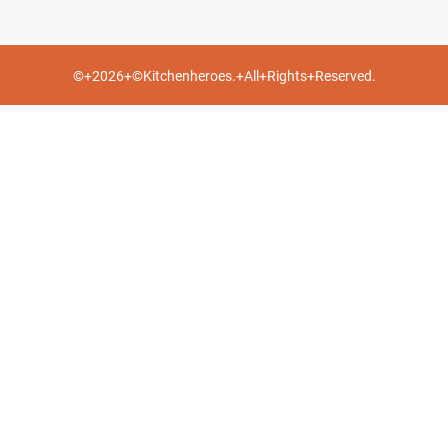
©+2026+©Kitchenheroes.+All+Rights+Reserved.