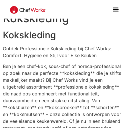
/ Kokskleding
Home
Kokskleding
BLOG KO
RECEPTIE
Kokskleding
Ontdek Professionele Kokskleding bij Chef Works:
Comfort, Hygiëne en Stijl voor Elke Keuken
Ben je een chef-kok, sous-chef of horeca-professional
op zoek naar de perfecte **kokskleding** die je shifts
makkelijker maakt? Bij Chef Works vind je een
uitgebreid assortiment **professionele kokskleding**
die naadloos combineert met functionaliteit,
duurzaamheid en een strakke uitstraling. Van
**koksbuizen** en **koksbroeken** tot **schorten**
en **koksmutsen** – onze collectie is ontworpen voor
de veeleisende keukenwereld. Of je nu in een bruisend