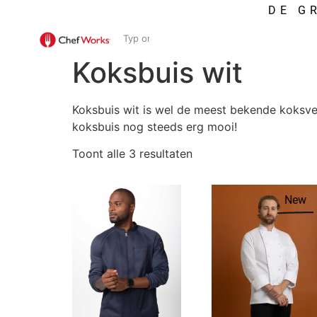
DE G
/ Koksbuis wit
Home
Koksbuis wit
Koksbuis wit is wel de meest bekende koksvest
koksbuis nog steeds erg mooi!
Toont alle 3 resultaten
New