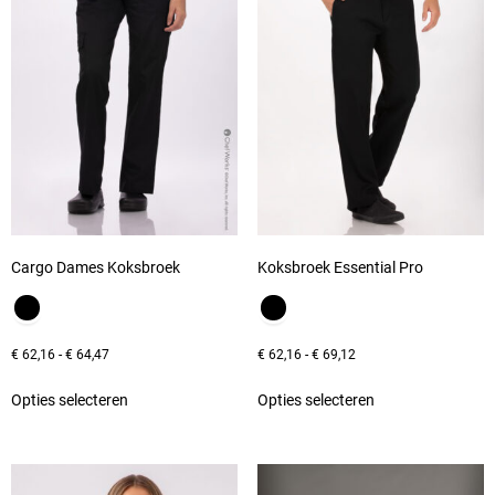
Cargo Dames Koksbroek
Koksbroek Essential Pro
€
62,16
-
€
64,47
€
62,16
-
€
69,12
Opties selecteren
Opties selecteren