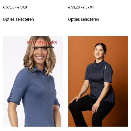
€
57,50
-
€
59,81
€
53,28
-
€
57,91
Opties selecteren
Opties selecteren
Nr 1 hotel choice