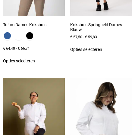
Tulum Dames Koksbuis
Koksbuis Springfield Dames
Blauw
€
57,50
-
€
59,83
€
64,40
-
€
66,71
Opties selecteren
Opties selecteren