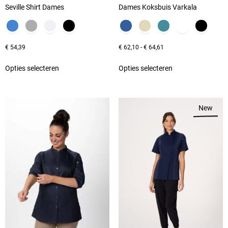
Seville Shirt Dames
Dames Koksbuis Varkala
€
54,39
€
62,10
-
€
64,61
Opties selecteren
Opties selecteren
New