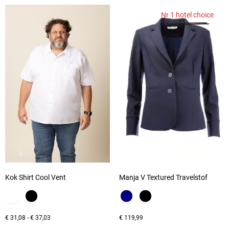
Nr 1 hotel choice
Kok Shirt Cool Vent
Manja V Textured Travelstof
€
31,08
-
€
37,03
€
119,99