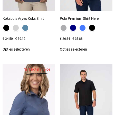
Koksbuis Aryes Koks Shirt
Polo Premium Shirt Heren
€
34,50
-
€
39,12
€
26,64
-
€
35,88
Opties selecteren
Opties selecteren
Nr 1 hotel choice