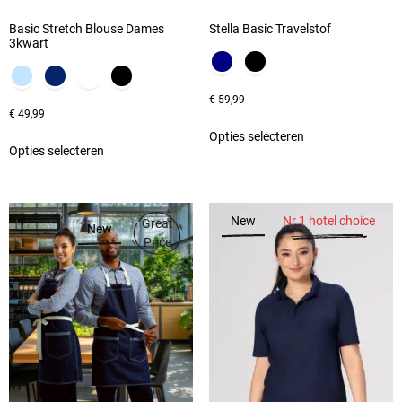
Basic Stretch Blouse Dames
Stella Basic Travelstof
3kwart
€
59,99
€
49,99
Opties selecteren
Opties selecteren
New
Nr 1 hotel choice
Great
New
Price