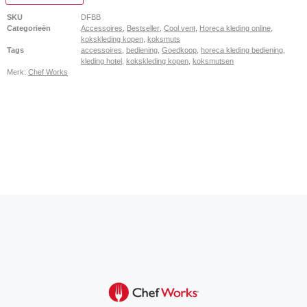
SKU
DFBB
Categorieën
Accessoires
,
Bestseller
,
Cool vent
,
Horeca kleding online
,
kokskleding kopen
,
koksmuts
Tags
accessoires
,
bediening
,
Goedkoop
,
horeca kleding bediening
,
kleding hotel
,
kokskleding kopen
,
koksmutsen
Merk:
Chef Works