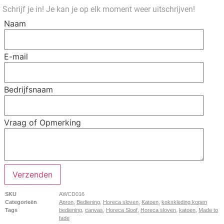
Schrijf je in! Je kan je op elk moment weer uitschrijven!
Naam
E-mail
Bedrijfsnaam
Vraag of Opmerking
Verzenden
SKU
AWCD016
Categorieën
Apron
,
Bediening
,
Horeca sloven
,
Katoen
,
kokskleding kopen
Tags
bediening
,
canvas
,
Horeca Sloof
,
Horeca sloven
,
katoen
,
Made to
fade