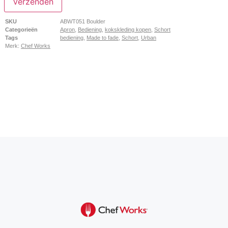
Verzenden
SKU
ABWT051 Boulder
Categorieën
Apron
,
Bediening
,
kokskleding kopen
,
Schort
Tags
bediening
,
Made to fade
,
Schort
,
Urban
Merk:
Chef Works