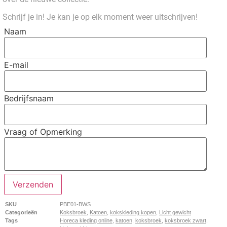
Schrijf je in! Je kan je op elk moment weer uitschrijven!
Naam
E-mail
Bedrijfsnaam
Vraag of Opmerking
Verzenden
SKU
PBE01-BWS
Categorieën
Koksbroek
,
Katoen
,
kokskleding kopen
,
Licht gewicht
Tags
Horeca kleding online
,
katoen
,
koksbroek
,
koksbroek zwart
,