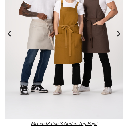
Mix en Match Schorten Top Prijs!
Mix en Match Schorten Top Prijs!
chefworks-6
chefworks-6
chefworks