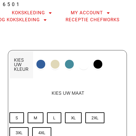
16501
KOKSKLEDING
MY ACCOUNT
OG KOKSKLEDING
RECEPTIE CHEFWORKS
KIES
UW
KLEUR
KIES UW MAAT
S
M
L
XL
2XL
3XL
4XL