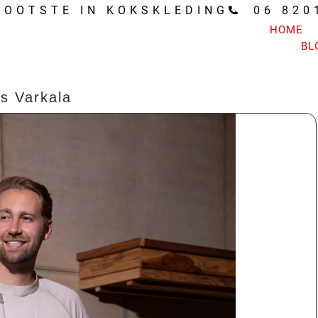
ROOTSTE IN KOKSKLEDING
06 820
HOME
BL
s Varkala