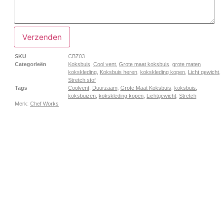
Verzenden
SKU
CBZ03
Categorieën
Koksbuis
,
Cool vent
,
Grote maat koksbuis
,
grote maten
kokskleding
,
Koksbuis heren
,
kokskleding kopen
,
Licht gewicht
,
Stretch stof
Tags
Coolvent
,
Duurzaam
,
Grote Maat Koksbuis
,
koksbuis
,
koksbuizen
,
kokskleding kopen
,
Lichtgewicht
,
Stretch
Merk:
Chef Works