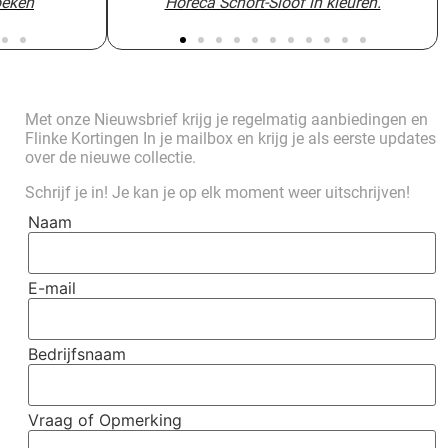
oeken
oeken
Horeca Schort-Sloof in kleuren.
Horeca Schort-Sloof in kleuren.
y PW005 13
y PW005 13
sloof voor de bediening ahs02-8
Sloof f9 roze bediening 8
Sloof f9 roze bediening 8
hef works
Met onze Nieuwsbrief krijg je regelmatig aanbiedingen en
Flinke Kortingen In je mailbox en krijg je als eerste updates
over de nieuwe collectie.
Schrijf je in! Je kan je op elk moment weer uitschrijven!
Naam
E-mail
Bedrijfsnaam
Vraag of Opmerking