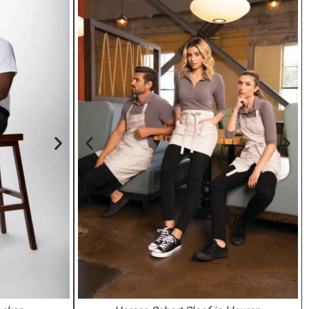
bediening ahs02-12
ames broek