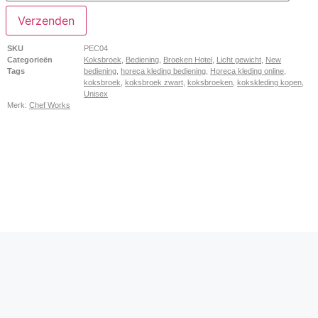
Verzenden
SKU
PEC04
Categorieën
Koksbroek
,
Bediening
,
Broeken Hotel
,
Licht gewicht
,
New
Tags
bediening
,
horeca kleding bediening
,
Horeca kleding online
,
koksbroek
,
koksbroek zwart
,
koksbroeken
,
kokskleding kopen
,
Unisex
Merk:
Chef Works