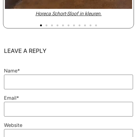
Horeca Schort-Sloof in kleuren.
Horeca Schort-Sloof in kleuren.
sloof voor de bediening ahs02-8
Sloof f9 roze bediening 8
Sloof f9 roze bediening 8
LEAVE A REPLY
Name*
Email*
Website