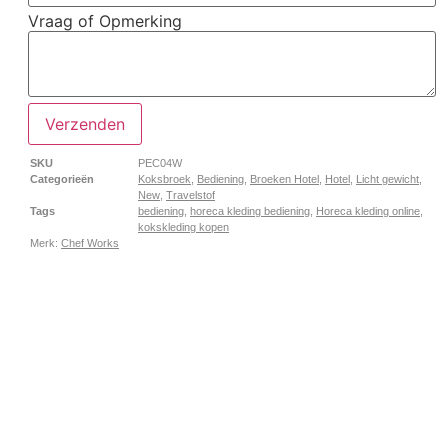
Vraag of Opmerking
Verzenden
SKU
PEC04W
Categorieën
Koksbroek
,
Bediening
,
Broeken Hotel
,
Hotel
,
Licht gewicht
,
New
,
Travelstof
Tags
bediening
,
horeca kleding bediening
,
Horeca kleding online
,
kokskleding kopen
Merk:
Chef Works