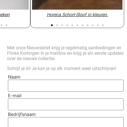
oeken
oeken
Horeca Schort-Sloof in kleuren.
Horeca Schort-Sloof in kleuren.
y PW005 13
y PW005 13
sloof voor de bediening ahs02-8
Sloof f9 roze bediening 8
Sloof f9 roze bediening 8
hef works
Met onze Nieuwsbrief krijg je regelmatig aanbiedingen en
Flinke Kortingen In je mailbox en krijg je als eerste updates
over de nieuwe collectie.
Schrijf je in! Je kan je op elk moment weer uitschrijven!
Naam
E-mail
Bedrijfsnaam