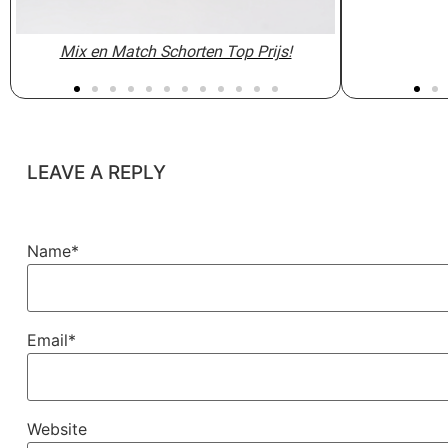
Mix en Match Schorten Top Prijs!
Mix en Match Schorten Top Prijs!
chefworks-6
chefworks-6
chefworks
LEAVE A REPLY
Name*
Email*
Website