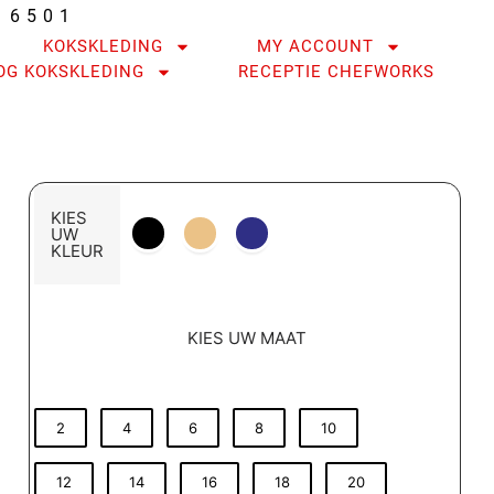
16501
KOKSKLEDING
MY ACCOUNT
OG KOKSKLEDING
RECEPTIE CHEFWORKS
KIES
UW
KLEUR
KIES UW MAAT
2
4
6
8
10
12
14
16
18
20